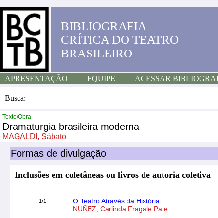
BIBLIOGRAFIA
CRÍTICA DO TEATRO
BRASILEIRO
APRESENTAÇÃO
EQUIPE
ACESSAR BIBLIOGRA
Busca:
Texto/Obra
Dramaturgia brasileira moderna
MAGALDI, Sábato
Formas de divulgação
Inclusões em coletâneas ou livros de autoria coletiva
O Teatro Através da História
1/1
NUÑEZ, Carlinda Fragale Pate