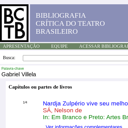
BIBLIOGRAFIA
CRÍTICA DO TEATRO
BRASILEIRO
APRESENTAÇÃO
EQUIPE
ACESSAR BIBLIOGRA
Busca:
Palavra-chave
Gabriel Villela
Capítulos ou partes de livros
Nardja Zulpério vive seu mel
1/4
SÁ, Nelson de
In: Em Branco e Preto: Artes B
Ver informações complementares