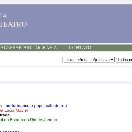
IA
 TEATRO
ACESSAR BIBLIOGRAFIA
CONTATO
 - performance e população de rua
 Lúcia Maciel
trado
al do Estado do Rio de Janeiro