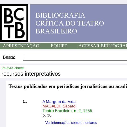
BIBLIOGRAFIA
CRÍTICA DO TEATRO
BRASILEIRO
APRESENTAÇÃO
EQUIPE
ACESSAR BIBLIOGRA
Busca:
Palavra-chave
recursos interpretativos
Textos publicados em periódicos jornalísticos ou acad
A Margem da Vida
1/1
MAGALDI, Sábato
Teatro Brasileiro, n. 2, 1955
p. 30
Ver informações complementares