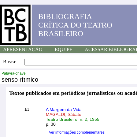
BIBLIOGRAFIA
CRÍTICA DO TEATRO
BRASILEIRO
APRESENTAÇÃO
EQUIPE
ACESSAR BIBLIOGRA
Busca:
Palavra-chave
senso rítmico
Textos publicados em periódicos jornalísticos ou acad
A Margem da Vida
1/1
MAGALDI, Sábato
Teatro Brasileiro, n. 2, 1955
p. 30
Ver informações complementares