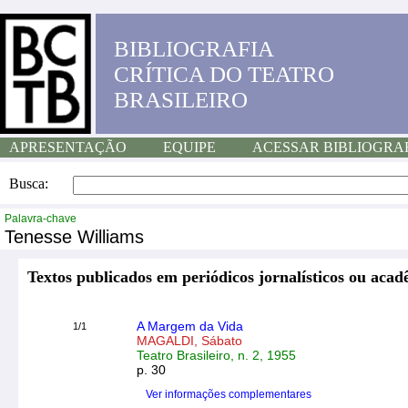
BIBLIOGRAFIA
CRÍTICA DO TEATRO
BRASILEIRO
APRESENTAÇÃO
EQUIPE
ACESSAR BIBLIOGRA
Busca:
Palavra-chave
Tenesse Williams
Textos publicados em periódicos jornalísticos ou acad
A Margem da Vida
1/1
MAGALDI, Sábato
Teatro Brasileiro, n. 2, 1955
p. 30
Ver informações complementares