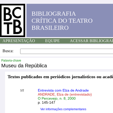
BIBLIOGRAFIA
CRÍTICA DO TEATRO
BRASILEIRO
APRESENTAÇÃO
EQUIPE
ACESSAR BIBLIOGRA
Busca:
Palavra-chave
Museu da República
Textos publicados em periódicos jornalísticos ou acad
Entrevista com Elza de Andrade
1/2
ANDRADE, Elza de (entrevistado)
O Percevejo, n. 8, 2000
p. 145-147
Ver informações complementares