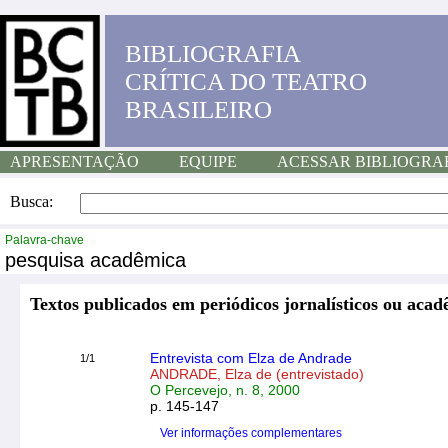
BIBLIOGRAFIA
CRÍTICA DO TEATRO
BRASILEIRO
APRESENTAÇÃO
EQUIPE
ACESSAR BIBLIOGRA
Busca:
Palavra-chave
pesquisa acadêmica
Textos publicados em periódicos jornalísticos ou acad
Entrevista com Elza de Andrade
1/1
ANDRADE, Elza de (entrevistado)
O Percevejo, n. 8, 2000
p. 145-147
Ver informações complementares