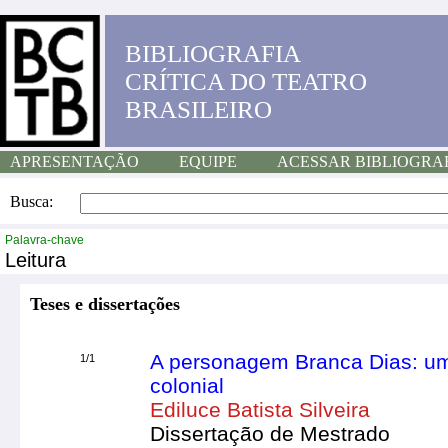
BIBLIOGRAFIA
CRÍTICA DO TEATRO
BRASILEIRO
APRESENTAÇÃO
EQUIPE
ACESSAR BIBLIOGRA
Busca:
Palavra-chave
Leitura
Teses e dissertações
A personagem Branca Dias: uma
1/1
colonial
Ediluce Batista Silveira
Dissertação de Mestrado