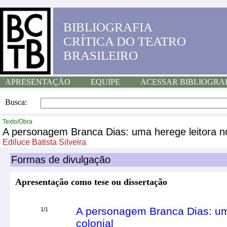
BIBLIOGRAFIA
CRÍTICA DO TEATRO
BRASILEIRO
APRESENTAÇÃO
EQUIPE
ACESSAR BIBLIOGRA
Busca:
Texto/Obra
A personagem Branca Dias: uma herege leitora no 
Ediluce Batista Silveira
Formas de divulgação
Apresentação como tese ou dissertação
A personagem Branca Dias: uma
1/1
colonial