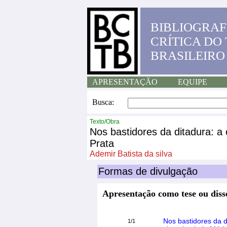
BIBLIOGRAF
CRÍTICA DO
BRASILEIRO
APRESENTAÇÃO
EQUIPE
Busca:
Texto/Obra
Nos bastidores da ditadura: a 
Prata
Ademir Batista da silva
Formas de divulgação
Apresentação como tese ou diss
Nos bastidores da d
1/1