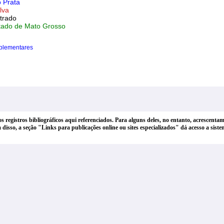
o Prata
lva
trado
tado de Mato Grosso
plementares
dos registros bibliográficos aqui referenciados. Para alguns deles, no entanto, acrescen
lém disso, a seção "Links para publicações online ou sites especializados" dá acesso a si