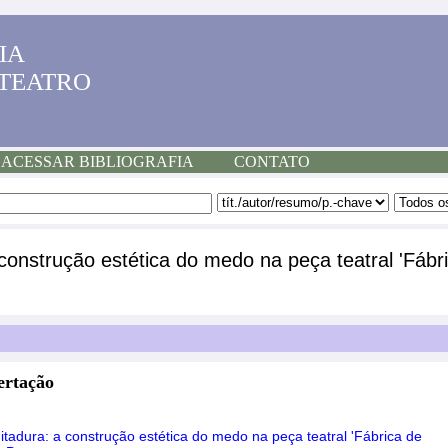
IA
 TEATRO
ACESSAR BIBLIOGRAFIA
CONTATO
construção estética do medo na peça teatral 'Fábr
ertação
itadura: a construção estética do medo na peça teatral 'Fábrica de