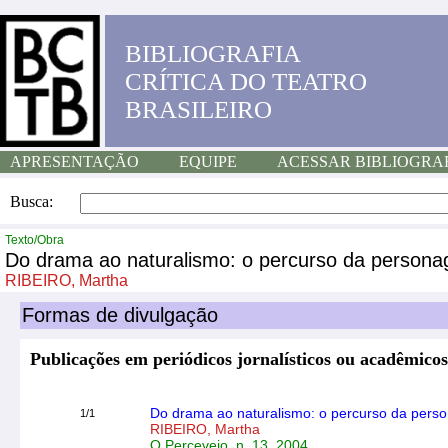
BIBLIOGRAFIA
CRÍTICA DO TEATRO
BRASILEIRO
APRESENTAÇÃO
EQUIPE
ACESSAR BIBLIOGRA
Busca:
Texto/Obra
Do drama ao naturalismo: o percurso da persona
RIBEIRO, Martha
Formas de divulgação
Publicações em periódicos jornalísticos ou acadêmicos
Do drama ao naturalismo: o percurso da perso
1/1
RIBEIRO, Martha
O Percevejo, n. 13, 2004