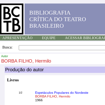
BIBLIOGRAFIA
CRÍTICA DO TEATRO
BRASILEIRO
APRESENTAÇÃO
EQUIPE
ACESSAR BIBLIOGRA
Busca:
Autor
BORBA FILHO, Hermilo
Produção do autor
Livros
Espetáculos Populares do Nordeste
1/2
BORBA FILHO, Hermilo
1966