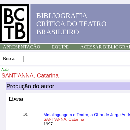
BIBLIOGRAFIA
CRÍTICA DO TEATRO
BRASILEIRO
APRESENTAÇÃO
EQUIPE
ACESSAR BIBLIOGRA
Busca:
Autor
SANT'ANNA, Catarina
Produção do autor
Livros
Metalinguagem e Teatro; a Obra de Jorge And
1/1
SANT'ANNA, Catarina
1997