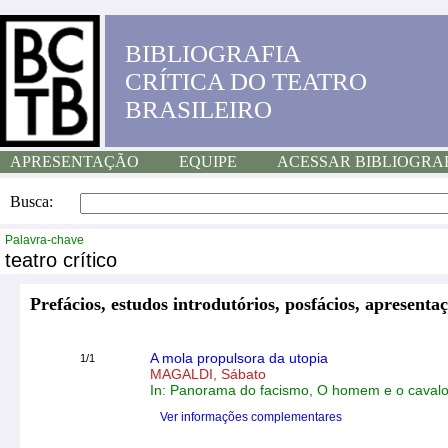
BIBLIOGRAFIA
CRÍTICA DO TEATRO
BRASILEIRO
APRESENTAÇÃO
EQUIPE
ACESSAR BIBLIOGRA
Busca:
Palavra-chave
teatro crítico
Prefácios, estudos introdutórios, posfácios, apresentaç
A mola propulsora da utopia
1/1
MAGALDI, Sábato
In: Panorama do facismo, O homem e o cavalo
Ver informações complementares