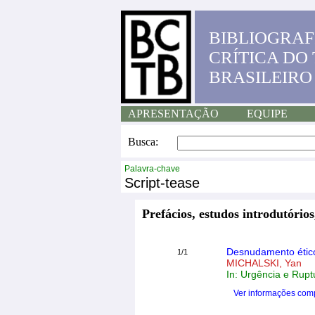
BIBLIOGRAF
CRÍTICA DO
BRASILEIRO
APRESENTAÇÃO
EQUIPE
Busca:
Palavra-chave
Script-tease
Prefácios, estudos introdutórios
Desnudamento étic
1/1
MICHALSKI, Yan
In: Urgência e Rupt
Ver informações com