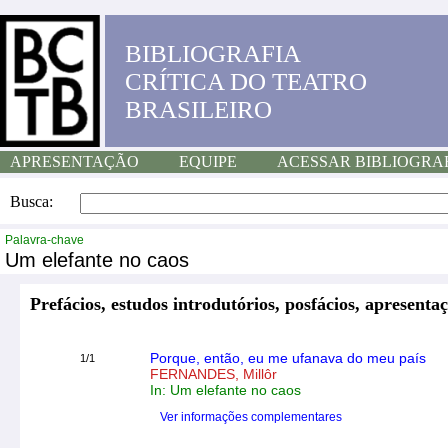
BIBLIOGRAFIA
CRÍTICA DO TEATRO
BRASILEIRO
APRESENTAÇÃO
EQUIPE
ACESSAR BIBLIOGRA
Busca:
Palavra-chave
Um elefante no caos
Prefácios, estudos introdutórios, posfácios, apresentaç
Porque, então, eu me ufanava do meu país
1/1
FERNANDES, Millôr
In: Um elefante no caos
Ver informações complementares