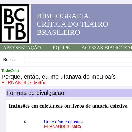
BIBLIOGRAFIA
CRÍTICA DO TEATRO
BRASILEIRO
APRESENTAÇÃO
EQUIPE
ACESSAR BIBLIOGRA
Busca:
Texto/Obra
Porque, então, eu me ufanava do meu país
FERNANDES, Millôr
Formas de divulgação
Inclusões em coletâneas ou livros de autoria coletiva
Um elefante no caos
1/1
FERNANDES, Millôr