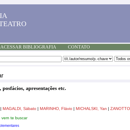
IA
 TEATRO
ACESSAR BIBLIOGRAFIA
CONTATO
ar
, posfácios, apresentações etc.
o
|
MAGALDI, Sábato
|
MARINHO, Flávio
|
MICHALSKI, Yan
|
ZANOTTO
e vem te buscar
plementares