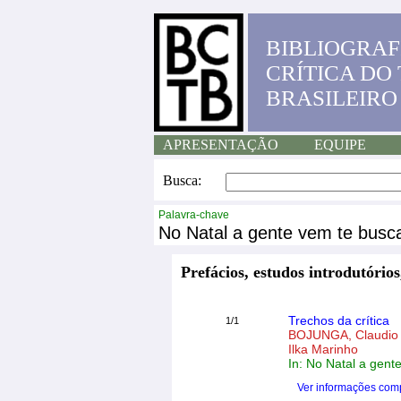
BIBLIOGRAF
CRÍTICA DO
BRASILEIRO
APRESENTAÇÃO
EQUIPE
Busca:
Palavra-chave
No Natal a gente vem te busc
Prefácios, estudos introdutórios
Trechos da crítica
1/1
BOJUNGA, Claudi
Ilka Marinho
In: No Natal a gent
Ver informações com