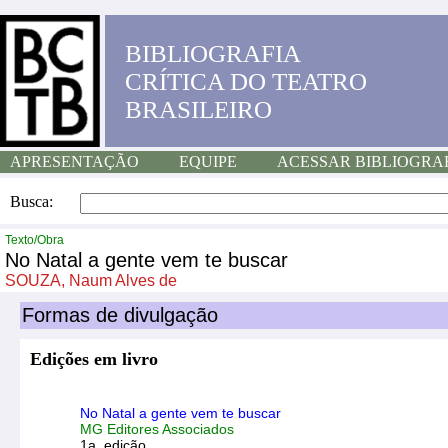
BIBLIOGRAFIA
CRÍTICA DO TEATRO
BRASILEIRO
APRESENTAÇÃO
EQUIPE
ACESSAR BIBLIOGRA
Busca:
Texto/Obra
No Natal a gente vem te buscar
SOUZA, Naum Alves de
Formas de divulgação
Edições em livro
No Natal a gente vem te buscar
MG Editores Associados
1a. edição