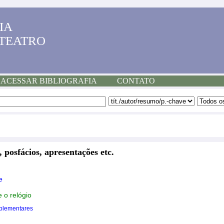
IA
 TEATRO
ACESSAR BIBLIOGRAFIA
CONTATO
, posfácios, apresentações etc.
e
e o relógio
plementares