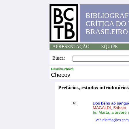
BIBLIOGRAF
CRÍTICA DO
BRASILEIRO
APRESENTAÇÃO
EQUIPE
Busca:
Palavra-chave
Checov
Prefácios, estudos introdutórios
Dos bens ao sangu
1/1
MAGALDI, Sábato
In: Marta, a árvore 
Ver informações com