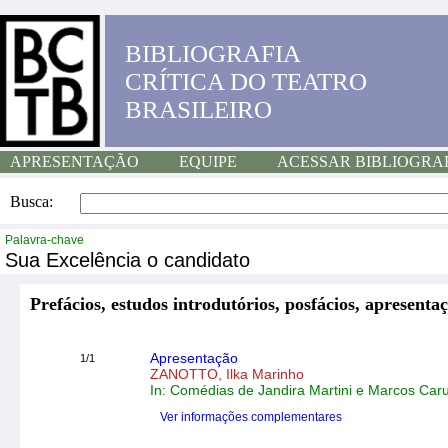
BIBLIOGRAFIA
CRÍTICA DO TEATRO
BRASILEIRO
APRESENTAÇÃO
EQUIPE
ACESSAR BIBLIOGRA
Busca:
Palavra-chave
Sua Excelência o candidato
Prefácios, estudos introdutórios, posfácios, apresentaç
Apresentação
1/1
ZANOTTO, Ilka Marinho
In: Comédias de Jandira Martini e Marcos Car
Ver informações complementares