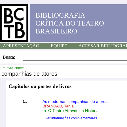
BIBLIOGRAFIA
CRÍTICA DO TEATRO
BRASILEIRO
APRESENTAÇÃO
EQUIPE
ACESSAR BIBLIOGRA
Busca:
Palavra-chave
companhias de atores
Capítulos ou partes de livros
As modernas companhias de atores
1/1
BRANDÃO, Tania
In: O Teatro Através da História
Ver informações complementares