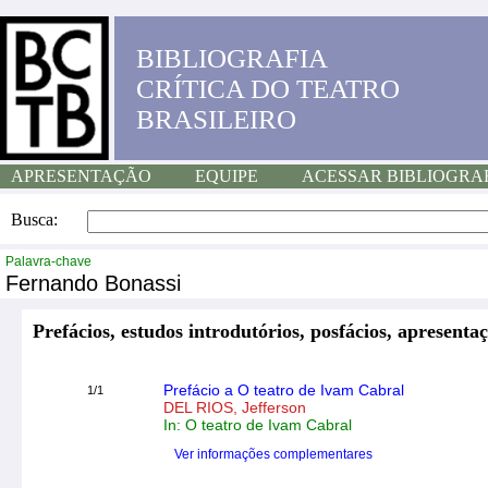
BIBLIOGRAFIA
CRÍTICA DO TEATRO
BRASILEIRO
APRESENTAÇÃO
EQUIPE
ACESSAR BIBLIOGRA
Busca:
Palavra-chave
Fernando Bonassi
Prefácios, estudos introdutórios, posfácios, apresentaç
Prefácio a O teatro de Ivam Cabral
1/1
DEL RIOS, Jefferson
In: O teatro de Ivam Cabral
Ver informações complementares