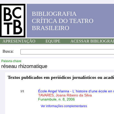
BIBLIOGRAFIA
CRÍTICA DO TEATRO
BRASILEIRO
APRESENTAÇÃO
EQUIPE
ACESSAR BIBLIOGRA
Busca:
Palavra-chave
réseau rhizomatique
Textos publicados em periódicos jornalísticos ou acad
École Angel Vianna - L´histoire d’une école e
1/1
TAVARES, Joana Ribeiro da Silva
Funambule, n. 8, 2006
Ver informações complementares