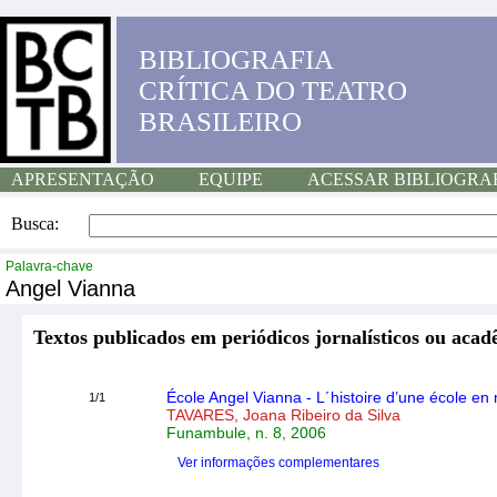
BIBLIOGRAFIA
CRÍTICA DO TEATRO
BRASILEIRO
APRESENTAÇÃO
EQUIPE
ACESSAR BIBLIOGRA
Busca:
Palavra-chave
Angel Vianna
Textos publicados em periódicos jornalísticos ou acad
École Angel Vianna - L´histoire d’une école e
1/1
TAVARES, Joana Ribeiro da Silva
Funambule, n. 8, 2006
Ver informações complementares