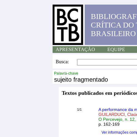
BIBLIOGRAF
CRÍTICA DO
BRASILEIRO
APRESENTAÇÃO
EQUIPE
Busca:
Palavra-chave
sujeito fragmentado
Textos publicados em periódicos
A performance da m
1/1
GUILARDUCI, Claú
O Percevejo, n. 12,
p. 162-169
Ver informações com