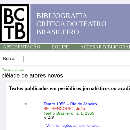
BIBLIOGRAFIA
CRÍTICA DO TEATRO
BRASILEIRO
APRESENTAÇÃO
EQUIPE
ACESSAR BIBLIOGRA
Busca:
Palavra-chave
plêiade de atores novos
Textos publicados em periódicos jornalísticos ou acad
Teatro 1955 – Rio de Janeiro
1/1
BETHENCOURT, João
Teatro Brasileiro, n. 1, 1955
p. 4-6
Ver informações complementares