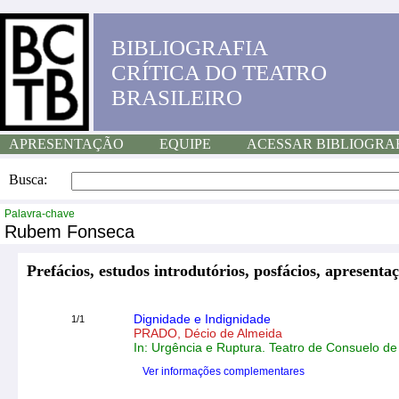
BIBLIOGRAFIA
CRÍTICA DO TEATRO
BRASILEIRO
APRESENTAÇÃO
EQUIPE
ACESSAR BIBLIOGRA
Busca:
Palavra-chave
Rubem Fonseca
Prefácios, estudos introdutórios, posfácios, apresentaç
Dignidade e Indignidade
1/1
PRADO, Décio de Almeida
In: Urgência e Ruptura. Teatro de Consuelo de
Ver informações complementares