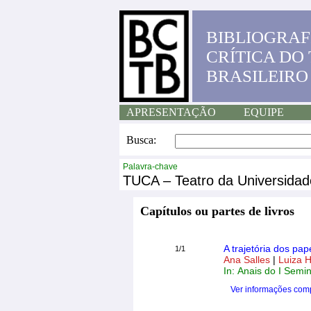
BIBLIOGRAF
CRÍTICA DO
BRASILEIRO
APRESENTAÇÃO
EQUIPE
Busca:
Palavra-chave
TUCA – Teatro da Universidad
Capítulos ou partes de livros
A trajetória dos p
1/1
Ana Salles
|
Luiza 
In: Anais do I Semi
Ver informações com