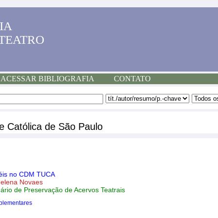
IA
 TEATRO
ACESSAR BIBLIOGRAFIA
CONTATO
e Católica de São Paulo
apéis no CDM TUCA
Helena Novaes
nário de Preservação de Acervos Teatrais
plementares