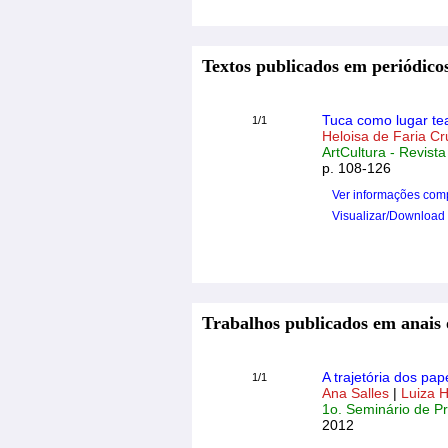
Textos publicados em periódicos
Tuca como lugar tea
1/1
Heloisa de Faria Cr
ArtCultura - Revista
p. 108-126
Ver informações com
Visualizar/Download
Trabalhos publicados em anais 
A trajetória dos p
1/1
Ana Salles
|
Luiza 
1o. Seminário de P
2012