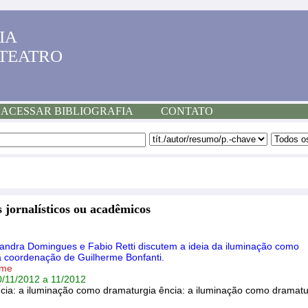
IA
 TEATRO
ACESSAR BIBLIOGRAFIA
CONTATO
 jornalísticos ou acadêmicos
sandra Domingues e Fabio Retti discutem a ideia da iluminação como
a coordenação de Guilherme Bonfanti.
rme
0/11/2012 a 11/2012
cia: a iluminação como dramaturgia ência: a iluminação como dramatu