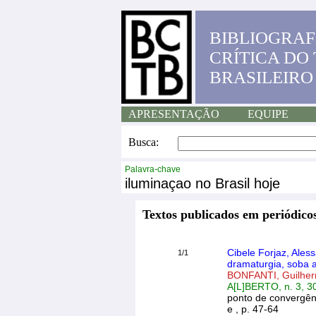
BIBLIOGRAF
CRÍTICA DO
BRASILEIRO
APRESENTAÇÃO
EQUIPE
Busca:
Palavra-chave
iluminaçao no Brasil hoje
Textos publicados em periódicos
Cibele Forjaz, Ales
1/1
dramaturgia, soba 
BONFANTI, Guilhe
A[L]BERTO, n. 3, 3
ponto de convergên
e , p. 47-64