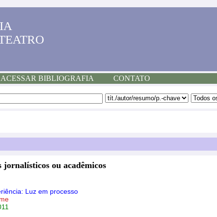
IA
 TEATRO
ACESSAR BIBLIOGRAFIA
CONTATO
 jornalísticos ou acadêmicos
riência: Luz em processo
rme
011