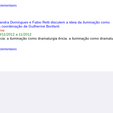
plementares
sandra Domingues e Fabio Retti discutem a ideia da iluminação como
a coordenação de Guilherme Bonfanti.
rme
0/11/2012 a 11/2012
cia: a iluminação como dramaturgia ência: a iluminação como dramatu
plementares