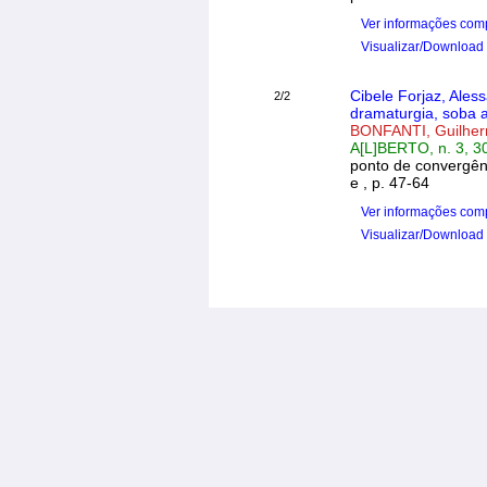
Ver informações com
Visualizar/Download
Cibele Forjaz, Ales
2/2
dramaturgia, soba 
BONFANTI, Guilhe
A[L]BERTO, n. 3, 3
ponto de convergên
e , p. 47-64
Ver informações com
Visualizar/Download