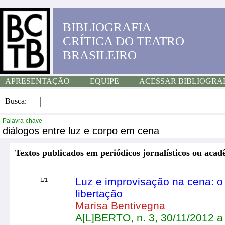
BIBLIOGRAFIA
CRÍTICA DO TEATRO
BRASILEIRO
APRESENTAÇÃO
EQUIPE
ACESSAR BIBLIOGRA
Busca:
Palavra-chave
diálogos entre luz e corpo em cena
Textos publicados em periódicos jornalísticos ou acad
Luz e improvisação na cena: o
1/1
libertação
Marisa Bentivegna
A[L]BERTO, n. 3, 30/11/2012 a