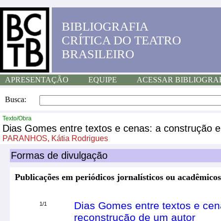
BIBLIOGRAFIA
CRÍTICA DO TEATRO
BRASILEIRO
APRESENTAÇÃO
EQUIPE
ACESSAR BIBLIOGRA
Busca:
Texto/Obra
Dias Gomes entre textos e cenas: a construção e
PARANHOS, Kátia Rodrigues
Formas de divulgação
Publicações em periódicos jornalísticos ou acadêmicos
Dias Gomes entre textos e cen
1/1
reconstrução de um autor