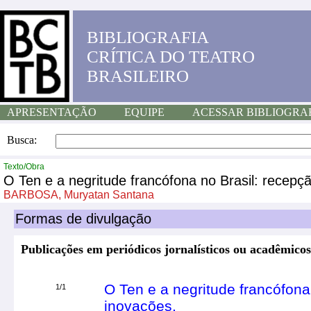
BIBLIOGRAFIA
CRÍTICA DO TEATRO
BRASILEIRO
APRESENTAÇÃO
EQUIPE
ACESSAR BIBLIOGRA
Busca:
Texto/Obra
O Ten e a negritude francófona no Brasil: recepç
BARBOSA, Muryatan Santana
Formas de divulgação
Publicações em periódicos jornalísticos ou acadêmicos
O Ten e a negritude francófona
1/1
inovações.