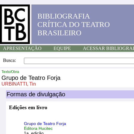
BIBLIOGRAFIA
CRÍTICA DO TEATRO
BRASILEIRO
APRESENTAÇÃO
EQUIPE
ACESSAR BIBLIOGRA
Busca:
Texto/Obra
Grupo de Teatro Forja
URBINATTI, Tin
Formas de divulgação
Edições em livro
Grupo de Teatro Forja
Editora Hucitec
1a. edição