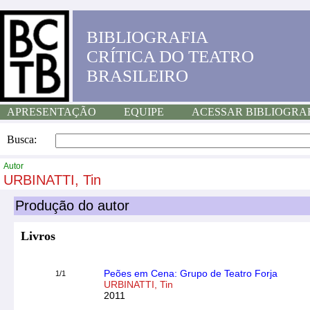
BIBLIOGRAFIA
CRÍTICA DO TEATRO
BRASILEIRO
APRESENTAÇÃO
EQUIPE
ACESSAR BIBLIOGRA
Busca:
Autor
URBINATTI, Tin
Produção do autor
Livros
Peões em Cena: Grupo de Teatro Forja
1/1
URBINATTI, Tin
2011