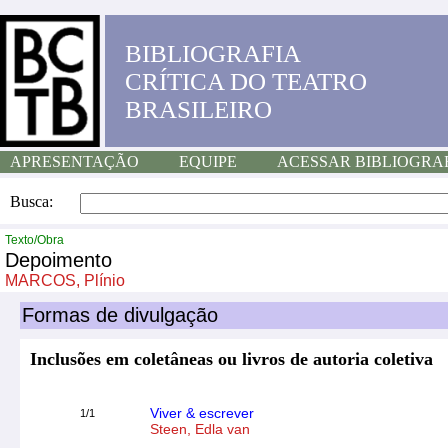
BIBLIOGRAFIA
CRÍTICA DO TEATRO
BRASILEIRO
APRESENTAÇÃO
EQUIPE
ACESSAR BIBLIOGRA
Busca:
Texto/Obra
Depoimento
MARCOS, Plínio
Formas de divulgação
Inclusões em coletâneas ou livros de autoria coletiva
Viver & escrever
1/1
Steen, Edla van