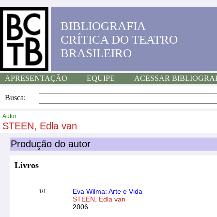
BIBLIOGRAFIA
CRÍTICA DO TEATRO
BRASILEIRO
APRESENTAÇÃO
EQUIPE
ACESSAR BIBLIOGRA
Busca:
Autor
STEEN, Edla van
Produção do autor
Livros
Eva Wilma: Arte e Vida
1/1
STEEN, Edla van
2006