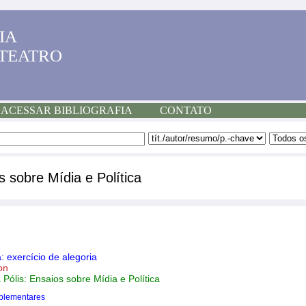
IA
 TEATRO
ACESSAR BIBLIOGRAFIA
CONTATO
 sobre Mídia e Política
a: exercício de alegoria
on
Pólis: Ensaios sobre Mídia e Política
plementares