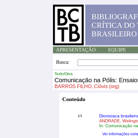
BIBLIOGRAF
CRÍTICA DO
BRASILEIRO
APRESENTAÇÃO
EQUIPE
Busca:
Texto/Obra
Comunicação na Pólis: Ensaios
BARROS FILHO, Clóvis (org)
Conteúdo
Dionisíaca brasileir
1/1
ANDRADE, Welingt
In: Comunicação na 
Ver informações com