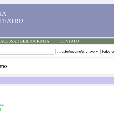
IA
 TEATRO
ACESSAR BIBLIOGRAFIA
CONTATO
smo
smo
)