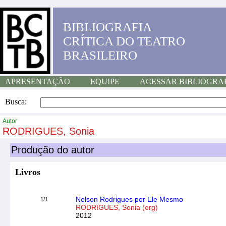
BIBLIOGRAFIA
CRÍTICA DO TEATRO
BRASILEIRO
APRESENTAÇÃO
EQUIPE
ACESSAR BIBLIOGRA
Busca:
Autor
RODRIGUES, Sonia
Produção do autor
Livros
Nelson Rodrigues por Ele Mesmo
1/1
RODRIGUES, Sonia (org)
2012