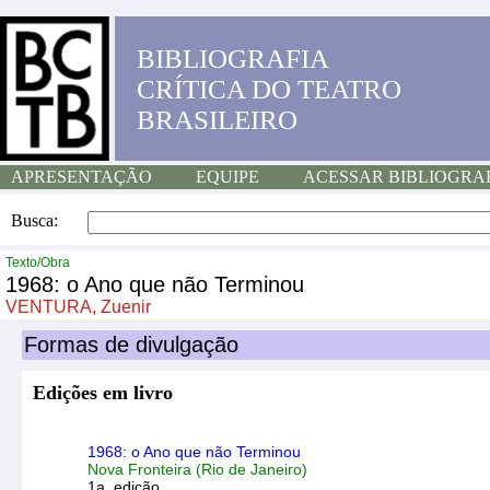
BIBLIOGRAFIA
CRÍTICA DO TEATRO
BRASILEIRO
APRESENTAÇÃO
EQUIPE
ACESSAR BIBLIOGRA
Busca:
Texto/Obra
1968: o Ano que não Terminou
VENTURA, Zuenir
Formas de divulgação
Edições em livro
1968: o Ano que não Terminou
Nova Fronteira (Rio de Janeiro)
1a. edição