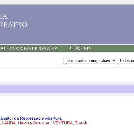
IA
 TEATRO
ACESSAR BIBLIOGRAFIA
CONTATO
rânsito: da Repressão à Abertura
LLANDA, Heloisa Buarque
|
VENTURA, Zuenir