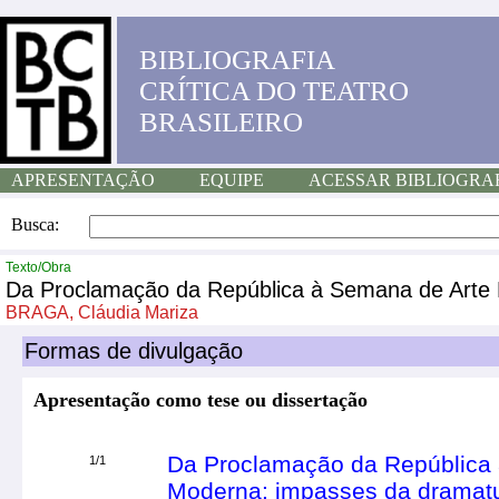
BIBLIOGRAFIA
CRÍTICA DO TEATRO
BRASILEIRO
APRESENTAÇÃO
EQUIPE
ACESSAR BIBLIOGRA
Busca:
Texto/Obra
Da Proclamação da República à Semana de Arte M
BRAGA, Cláudia Mariza
Formas de divulgação
Apresentação como tese ou dissertação
Da Proclamação da República
1/1
Moderna: impasses da dramatur