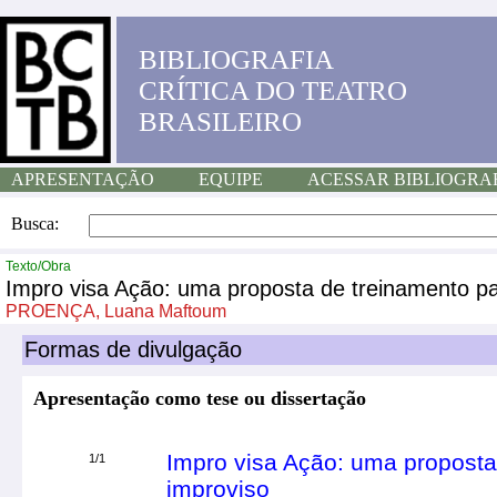
BIBLIOGRAFIA
CRÍTICA DO TEATRO
BRASILEIRO
APRESENTAÇÃO
EQUIPE
ACESSAR BIBLIOGRA
Busca:
Texto/Obra
Impro visa Ação: uma proposta de treinamento pa
PROENÇA, Luana Maftoum
Formas de divulgação
Apresentação como tese ou dissertação
Impro visa Ação: uma proposta
1/1
improviso