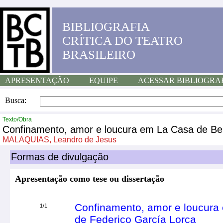
BIBLIOGRAFIA
CRÍTICA DO TEATRO
BRASILEIRO
APRESENTAÇÃO
EQUIPE
ACESSAR BIBLIOGRA
Busca:
Texto/Obra
Confinamento, amor e loucura em La Casa de Ber
MALAQUIAS, Leandro de Jesus
Formas de divulgação
Apresentação como tese ou dissertação
Confinamento, amor e loucura
1/1
de Federico García Lorca