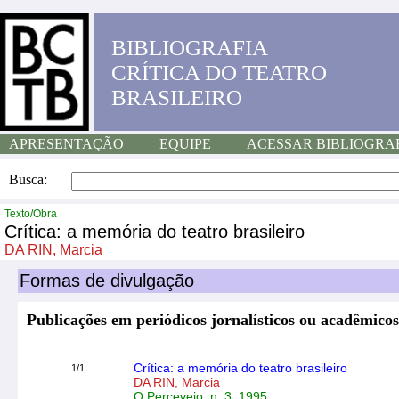
BIBLIOGRAFIA
CRÍTICA DO TEATRO
BRASILEIRO
APRESENTAÇÃO
EQUIPE
ACESSAR BIBLIOGRA
Busca:
Texto/Obra
Crítica: a memória do teatro brasileiro
DA RIN, Marcia
Formas de divulgação
Publicações em periódicos jornalísticos ou acadêmicos
Crítica: a memória do teatro brasileiro
1/1
DA RIN, Marcia
O Percevejo, n. 3, 1995