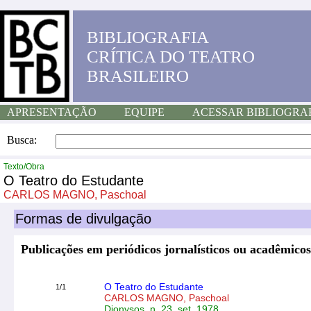
BIBLIOGRAFIA
CRÍTICA DO TEATRO
BRASILEIRO
APRESENTAÇÃO
EQUIPE
ACESSAR BIBLIOGRA
Busca:
Texto/Obra
O Teatro do Estudante
CARLOS MAGNO, Paschoal
Formas de divulgação
Publicações em periódicos jornalísticos ou acadêmicos
O Teatro do Estudante
1/1
CARLOS MAGNO, Paschoal
Dionysos, n. 23, set. 1978