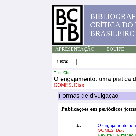
BIBLIOGRAF
CRÍTICA DO
BRASILEIRO
APRESENTAÇÃO
EQUIPE
Busca:
Texto/Obra
O engajamento: uma prática d
GOMES, Dias
Formas de divulgação
Publicações em periódicos jorna
O engajamento: uma
1/1
GOMES, Dias
Revista Civilização B