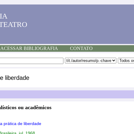
IA
 TEATRO
ACESSAR BIBLIOGRAFIA
CONTATO
e liberdade
lísticos ou acadêmicos
 prática de liberdade
rasileira, jul. 1968